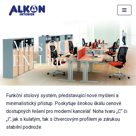
Přeskočit
na
obsah
Mias OC
EN-Line
Funkční stolový systém, představující nové myšlení a
minimalistický přístup. Poskytuje širokou škálu cenově
dostupných řešení pro moderní kancelář. Noha tvaru „C“ či
„I“, jak s kulatým, tak s čtvercovým profilem je zárukou
stabilní podnože.