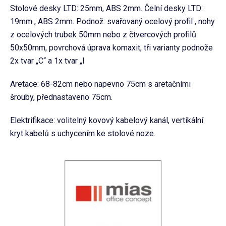
Stolové desky LTD: 25mm, ABS 2mm. Čelní desky LTD:
19mm , ABS 2mm. Podnož: svařovaný ocelový profil , nohy
z ocelových trubek 50mm nebo z čtvercových profilů
50x50mm, povrchová úprava komaxit, tři varianty podnože
2x tvar „C“ a 1x tvar „I
Aretace: 68-82cm nebo napevno 75cm s aretačními
šrouby, přednastaveno 75cm.
Elektrifikace: volitelný kovový kabelový kanál, vertikální
kryt kabelů s uchycením ke stolové noze.